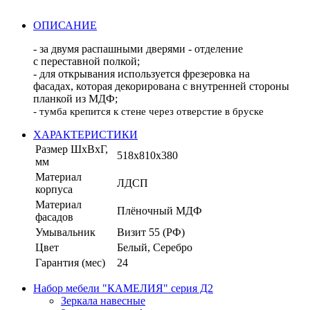
ОПИСАНИЕ
- за двумя распашными дверями -
отделение
с переставной полкой;
- для открывания используется фрезеровка на
фасадах,
которая декорирована с внутренней стороны
планкой из МДФ;
- тумба крепится к стене через отверстие в бруске
ХАРАКТЕРИСТИКИ
Размер ШхВхГ,
518х810х380
мм
Материал
ЛДСП
корпуса
Материал
Плёночный МДФ
фасадов
Умывальник
Визит 55 (РФ)
Цвет
Белый, Серебро
Гарантия (мес)
24
Набор мебели "КАМЕЛИЯ" серия Д2
Зеркала навесные